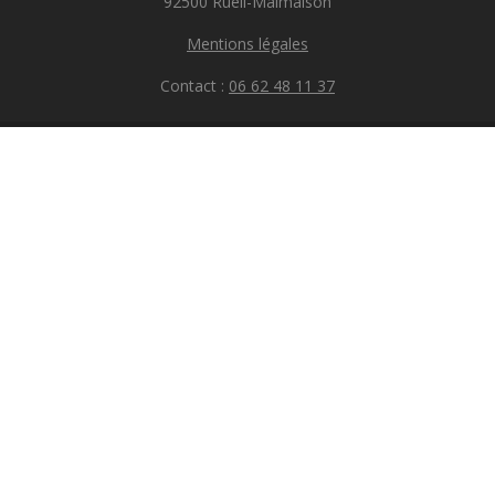
92500 Rueil-Malmaison
Mentions légales
Contact :
06 62 48 11 37