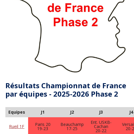
Résultats Championnat de France
par équipes - 2025-2026 Phase 2
Equipes
J1
J2
J3
J4
Ent. USKB-
Paris 20
Beauchamp
Versai
Rueil 1F
Cachan
19-23
17-25
20-
20-22