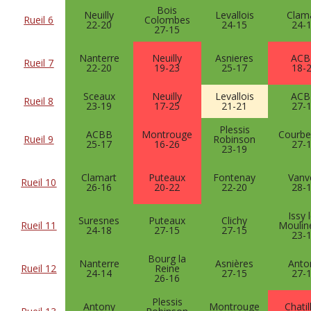
Bois
Neuilly
Levallois
Clam
Rueil 6
Colombes
22-20
24-15
24-
27-15
Nanterre
Neuilly
Asnieres
ACB
Rueil 7
22-20
19-23
25-17
18-
Sceaux
Neuilly
Levallois
ACB
Rueil 8
23-19
17-25
21-21
27-
Plessis
ACBB
Montrouge
Courbe
Rueil 9
Robinson
25-17
16-26
27-
23-19
Clamart
Puteaux
Fontenay
Vanv
Rueil 10
26-16
20-22
22-20
28-
Issy 
Suresnes
Puteaux
Clichy
Rueil 11
Moulin
24-18
27-15
27-15
23-
Bourg la
Nanterre
Asnières
Anto
Rueil 12
Reine
24-14
27-15
27-
26-16
Plessis
Antony
Montrouge
Chatil