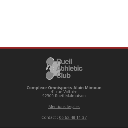
Complexe Omnisports Alain Mimoun
41 rue Voltaire
92500 Rueil-Malmaison
Mentions légales
Contact :
06 62 48 11 37