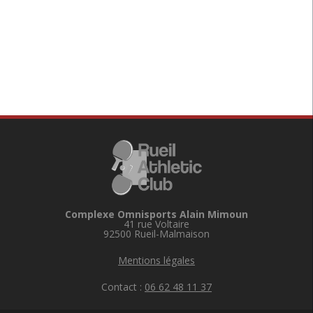
Complexe Omnisports Alain Mimoun
41 rue Voltaire
92500 Rueil-Malmaison
Mentions légales
Contact :
06 62 48 11 37